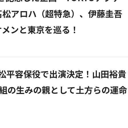
）、髙松アロハ（超特急）、伊藤圭吾
ケメンと東京を巡る！
・松平容保役で出演決定！山田裕貴
撰組の生みの親として土方らの運命