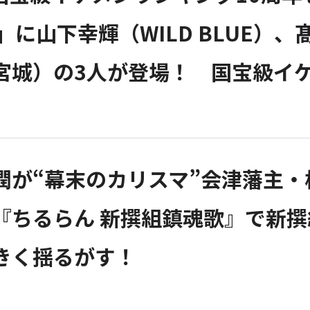
P」に山下幸輝（WILD BLUE
宮城）の3人が登場！ 国宝級イ
潤が“幕末のカリスマ”会津藩主
『ちるらん 新撰組鎮魂歌』で新
きく揺るがす！