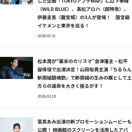
した企画「TOKYOアプデMAP」に山下幸輝
（WILD BLUE）、髙松アロハ（超特急）、
伊藤圭吾（龍宮城）の3人が登場！ 国宝級
イケメンと東京を巡る！
2026.03.21
松本潤が“幕末のカリスマ”会津藩主・松平
容保役で出演決定！山田裕貴主演『ちるらん
新撰組鎮魂歌』で新撰組の生みの親として土
方らの運命を大きく揺るがす！
2026.02.18
當真あみ出演の新プロモーションムービーも
公開！ 映画館のスクリーンを活用したアパ