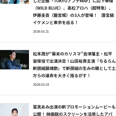
した企画「TOKYOアプデMAP」に山下幸輝
（WILD BLUE）、髙松アロハ（超特急）、
伊藤圭吾（龍宮城）の3人が登場！ 国宝級
イケメンと東京を巡る！
2026.03.21
松本潤が“幕末のカリスマ”会津藩主・松平
容保役で出演決定！山田裕貴主演『ちるらん
新撰組鎮魂歌』で新撰組の生みの親として土
方らの運命を大きく揺るがす！
2026.02.18
當真あみ出演の新プロモーションムービーも
公開！ 映画館のスクリーンを活用したアパ