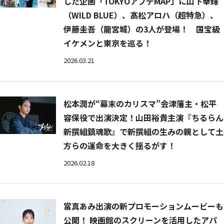
した企画「TOKYOアプデMAP」に山下幸輝
（WILD BLUE）、髙松アロハ（超特急）、
伊藤圭吾（龍宮城）の3人が登場！ 国宝級
イケメンと東京を巡る！
2026.03.21
松本潤が“幕末のカリスマ”会津藩主・松平
容保役で出演決定！山田裕貴主演『ちるらん
新撰組鎮魂歌』で新撰組の生みの親として土
方らの運命を大きく揺るがす！
2026.02.18
當真あみ出演の新プロモーションムービーも
公開！ 映画館のスクリーンを活用したアパ