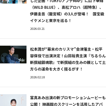
した企画「TOKYOアプデMAP」に山下幸輝
（WILD BLUE）、髙松アロハ（超特急）、
伊藤圭吾（龍宮城）の3人が登場！ 国宝級
イケメンと東京を巡る！
2026.03.21
松本潤が“幕末のカリスマ”会津藩主・松平
容保役で出演決定！山田裕貴主演『ちるらん
新撰組鎮魂歌』で新撰組の生みの親として土
方らの運命を大きく揺るがす！
2026.02.18
當真あみ出演の新プロモーションムービーも
公開！ 映画館のスクリーンを活用したアパ