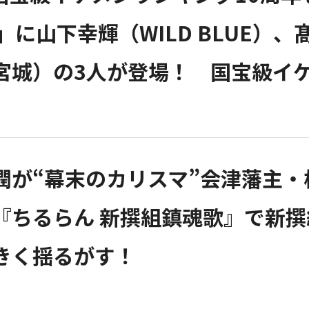
P」に山下幸輝（WILD BLUE
宮城）の3人が登場！ 国宝級イ
潤が“幕末のカリスマ”会津藩主
『ちるらん 新撰組鎮魂歌』で新
きく揺るがす！