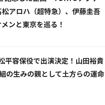
）、髙松アロハ（超特急）、伊藤圭吾
ケメンと東京を巡る！
・松平容保役で出演決定！山田裕貴
撰組の生みの親として土方らの運命