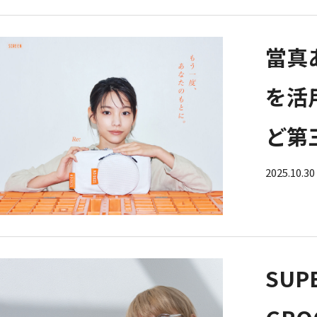
當真
を活
ど第
2025.10.30
SU