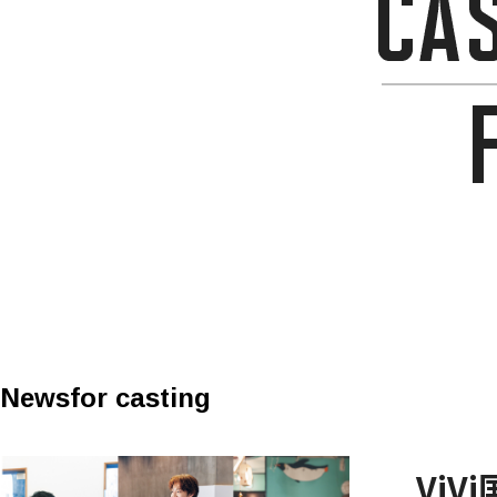
News
for casting
Vi