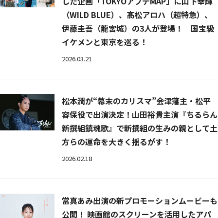
した企画「TOKYOアプデMAP」に山下幸輝
（WILD BLUE）、髙松アロハ（超特急）、
伊藤圭吾（龍宮城）の3人が登場！ 国宝級
イケメンと東京を巡る！
2026.03.21
松本潤が“幕末のカリスマ”会津藩主・松平
容保役で出演決定！山田裕貴主演『ちるらん
新撰組鎮魂歌』で新撰組の生みの親として土
方らの運命を大きく揺るがす！
2026.02.18
當真あみ出演の新プロモーションムービーも
公開！ 映画館のスクリーンを活用したアパ