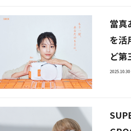
當真
を活
ど第
2025.10.30
SU