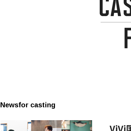
News
for casting
Vi