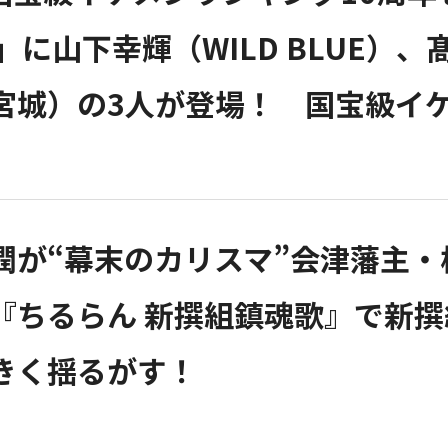
P」に山下幸輝（WILD BLUE
宮城）の3人が登場！ 国宝級イ
潤が“幕末のカリスマ”会津藩主
『ちるらん 新撰組鎮魂歌』で新
きく揺るがす！