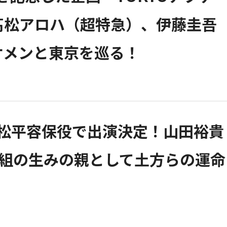
）、髙松アロハ（超特急）、伊藤圭吾
ケメンと東京を巡る！
・松平容保役で出演決定！山田裕貴
撰組の生みの親として土方らの運命