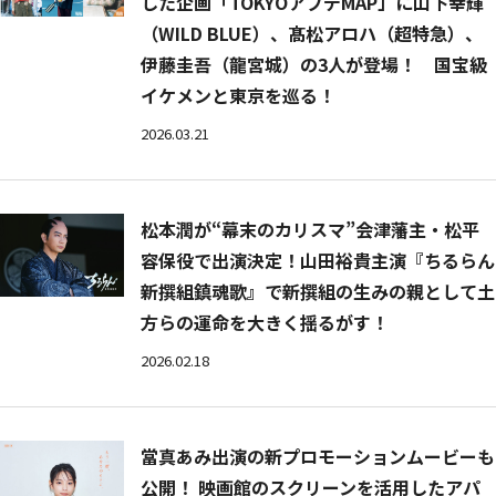
した企画「TOKYOアプデMAP」に山下幸輝
（WILD BLUE）、髙松アロハ（超特急）、
伊藤圭吾（龍宮城）の3人が登場！ 国宝級
イケメンと東京を巡る！
2026.03.21
松本潤が“幕末のカリスマ”会津藩主・松平
容保役で出演決定！山田裕貴主演『ちるらん
新撰組鎮魂歌』で新撰組の生みの親として土
方らの運命を大きく揺るがす！
2026.02.18
當真あみ出演の新プロモーションムービーも
公開！ 映画館のスクリーンを活用したアパ