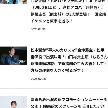
した企画「TOKYOアプデMAP」に山下幸輝
（WILD BLUE）、髙松アロハ（超特急）、
伊藤圭吾（龍宮城）の3人が登場！ 国宝級
イケメンと東京を巡る！
2026.03.21
松本潤が“幕末のカリスマ”会津藩主・松平
容保役で出演決定！山田裕貴主演『ちるらん
新撰組鎮魂歌』で新撰組の生みの親として土
方らの運命を大きく揺るがす！
2026.02.18
當真あみ出演の新プロモーションムービーも
公開！ 映画館のスクリーンを活用したアパ