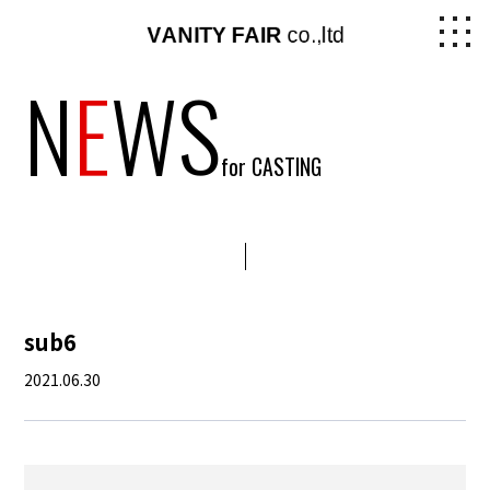
N
E
WS
for CASTING
sub6
2021.06.30