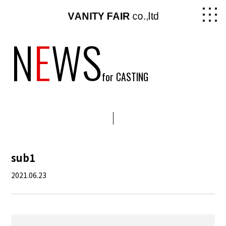
N
E
WS
for CASTING
sub1
2021.06.23