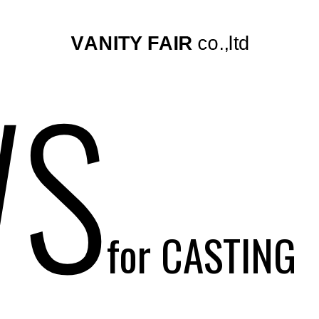
S
for CASTING