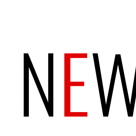
N
E
W