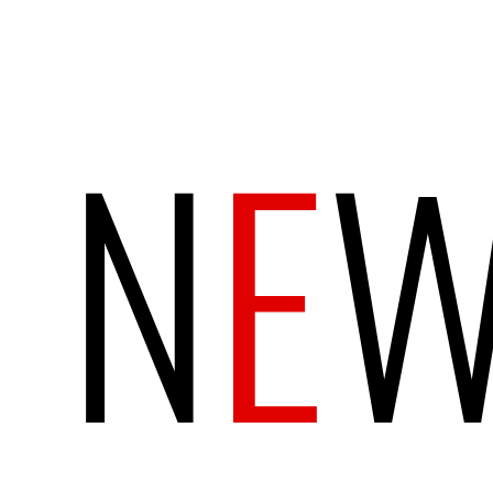
N
E
W