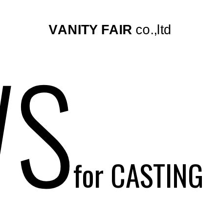
S
for CASTING