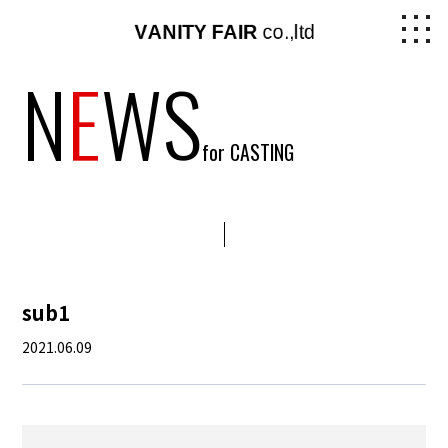
N
E
WS
for CASTING
sub1
2021.06.09