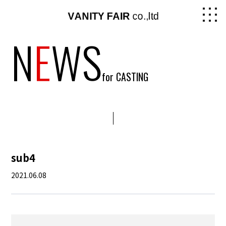
N
E
WS
for CASTING
sub4
2021.06.08