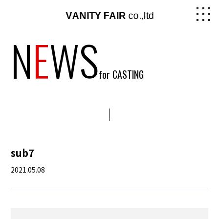
N
E
WS
for CASTING
sub7
2021.05.08