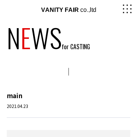
N
E
WS
for CASTING
main
2021.04.23