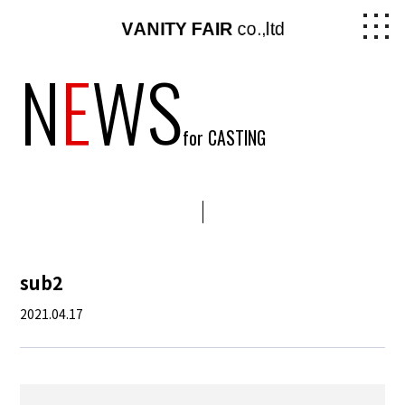
N
E
WS
for CASTING
sub2
2021.04.17