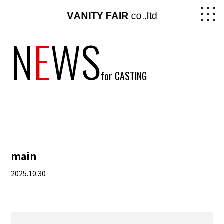
N
E
WS
for CASTING
main
2025.10.30