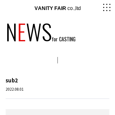
N
E
WS
for CASTING
sub2
2022.08.01