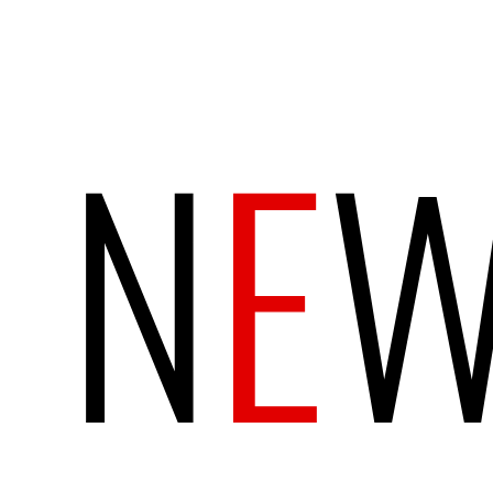
N
E
W