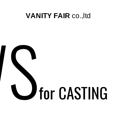
S
for CASTING