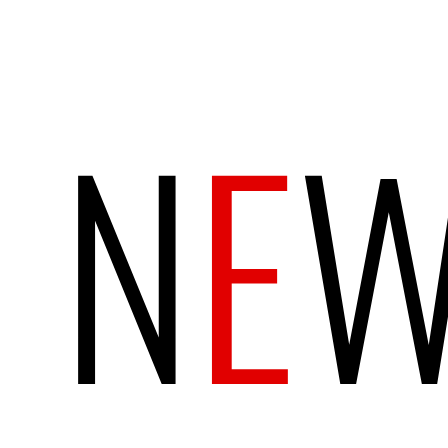
N
E
W