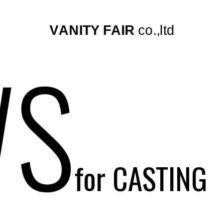
S
for CASTING