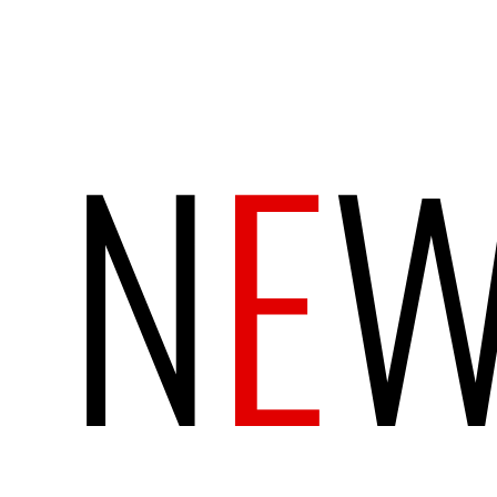
N
E
W