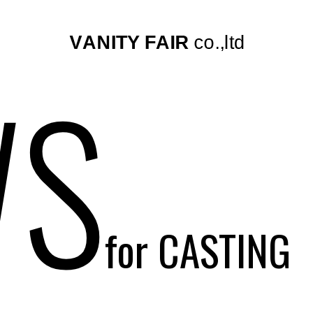
S
for CASTING