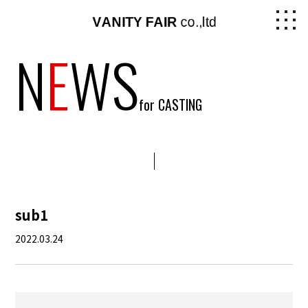
N
E
WS
for CASTING
sub1
2022.03.24