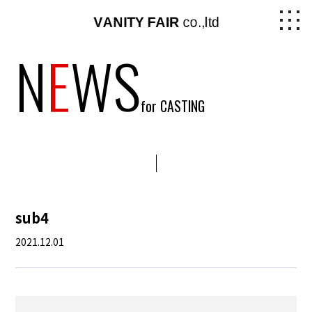
N
E
WS
for CASTING
sub4
2021.12.01