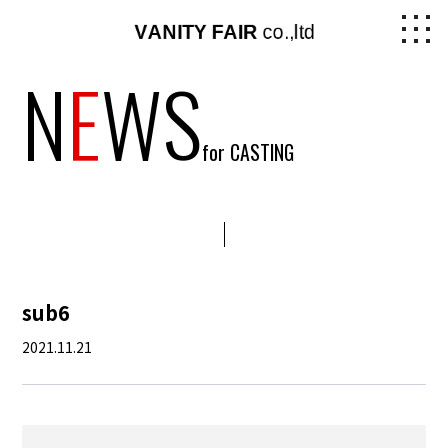
N
E
WS
for CASTING
sub6
2021.11.21