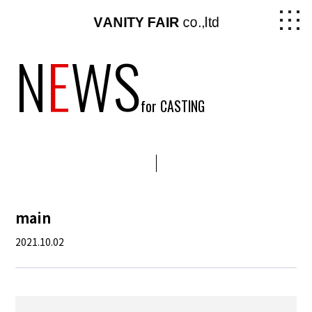
N
E
WS
for CASTING
main
2021.10.02