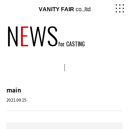
N
E
WS
for CASTING
main
2021.09.15