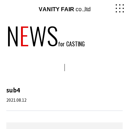
N
E
WS
for CASTING
sub4
2021.08.12